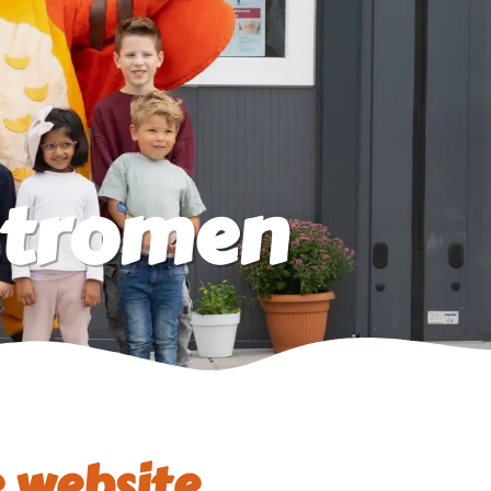
stromen
 website