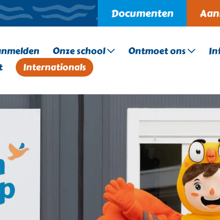
Documenten
Aan
anmelden
Onze school
Ontmoet ons
In
t
Internationals