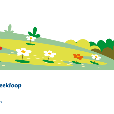
eekloop
p