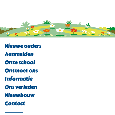
Nieuwe ouders
Aanmelden
Onze school
Ontmoet ons
Informatie
Ons verleden
Nieuwbouw
Contact